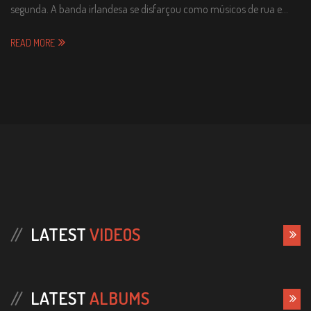
segunda. A banda irlandesa se disfarçou como músicos de rua e…
READ MORE
LATEST
VIDEOS
LATEST
ALBUMS