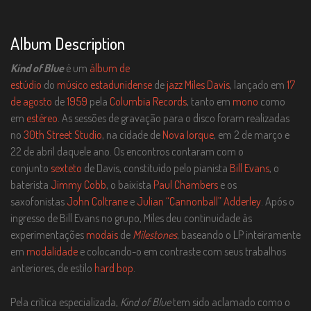
Album Description
Kind of Blue
é um
álbum de
estúdio
do
músico
estadunidense
de
jazz
Miles Davis
, lançado em
17
de agosto
de
1959
pela
Columbia Records
, tanto em
mono
como
em
estéreo
. As sessões de gravação para o disco foram realizadas
no
30th Street Studio
, na cidade de
Nova Iorque
, em 2 de março e
22 de abril daquele ano. Os encontros contaram com o
conjunto
sexteto
de Davis, constituído pelo pianista
Bill Evans
, o
baterista
Jimmy Cobb
, o baixista
Paul Chambers
e os
saxofonistas
John Coltrane
e
Julian “Cannonball” Adderley
. Após o
ingresso de Bill Evans no grupo, Miles deu continuidade às
experimentações
modais
de
Milestones
, baseando o LP inteiramente
em
modalidade
e colocando-o em contraste com seus trabalhos
anteriores, de estilo
hard bop
.
Pela crítica especializada,
Kind of Blue
tem sido aclamado como o