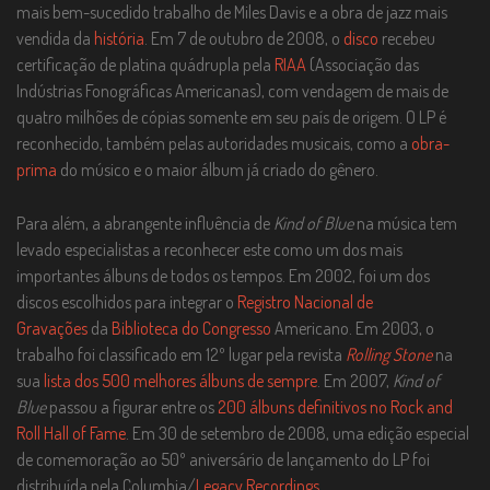
mais bem-sucedido trabalho de Miles Davis e a obra de jazz mais
vendida da
história
. Em 7 de outubro de 2008, o
disco
recebeu
certificação de platina quádrupla pela
RIAA
(Associação das
Indústrias Fonográficas Americanas), com vendagem de mais de
quatro milhões de cópias somente em seu país de origem. O LP é
reconhecido, também pelas autoridades musicais, como a
obra-
prima
do músico e o maior álbum já criado do gênero.
Para além, a abrangente influência de
Kind of Blue
na música tem
levado especialistas a reconhecer este como um dos mais
importantes álbuns de todos os tempos. Em 2002, foi um dos
discos escolhidos para integrar o
Registro Nacional de
Gravações
da
Biblioteca do Congresso
Americano. Em 2003, o
trabalho foi classificado em 12º lugar pela revista
Rolling Stone
na
sua
lista dos 500 melhores álbuns de sempre
. Em 2007,
Kind of
Blue
passou a figurar entre os
200 álbuns definitivos no Rock and
Roll Hall of Fame
. Em 30 de setembro de 2008, uma edição especial
de comemoração ao 50º aniversário de lançamento do LP foi
distribuída pela Columbia/
Legacy Recordings
.